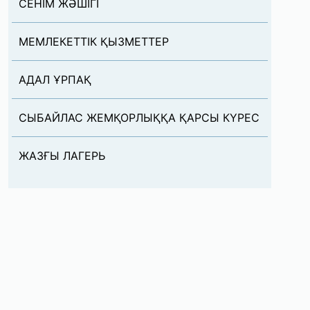
СЕНІМ ЖƏШІГІ
МЕМЛЕКЕТТІК ҚЫЗМЕТТЕР
АДАЛ ҰРПАҚ
СЫБАЙЛАС ЖЕМҚОРЛЫҚҚА ҚАРСЫ КҮРЕС
ЖАЗҒЫ ЛАГЕРЬ