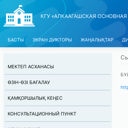
КГУ «АЛКААГАШСКАЯ ОСНОВНАЯ
БАСТЫ
ЭКРАН ДИКТОРЫ
ЖАҢАЛЫҚТАР
Д
Сы
МЕКТЕП АСХАНАСЫ
БҰ
ӨЗІН-ӨЗІ БАҒАЛАУ
htt
ҚАМҚОРШЫЛЫҚ КЕҢЕС
КОНСУЛЬТАЦИОННЫЙ ПУНКТ