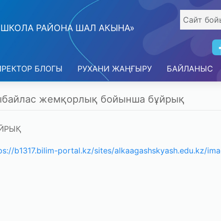
 ШКОЛА РАЙОНА ШАЛ АКЫНА»
ИРЕКТОР БЛОГЫ
РУХАНИ ЖАҢҒЫРУ
БАЙЛАНЫС
байлас жемқорлық бойынша бұйрық
ЙРЫҚ
ps://b1317.bilim-portal.kz/sites/alkaagashskyash.edu.kz/i